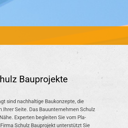
hulz Bauprojekte
gt sind nach­hal­ti­ge Bau­kon­zep­te, die
an Ihrer Seite. Das Bau­un­ter­neh­men Schulz
Nähe. Ex­per­ten be­glei­ten Sie vom Pla­
 Firma Schulz Bau­pro­jekt un­ter­stützt Sie