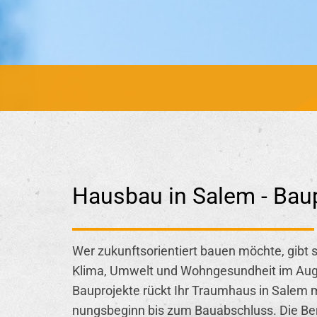
Hausbau in Salem - Bau
Wer zu­kunfts­ori­en­tiert bauen möch­te, gibt s
Klima, Um­welt und Wohn­ge­sund­heit im Auge 
Bau­pro­jek­te rückt Ihr Traum­haus in Salem m
nungs­be­ginn bis zum Bau­ab­schluss. Die Be­ra­