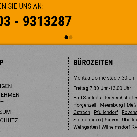
SENDEN SIE UNS EINE NACHRICHT:
info@schulzbauprojekte
P
BÜROZEITEN
Mon­tag-Don­ners­tag 7.30 Uhr
NGEN
Frei­tag 7.30 Uhr -13.00 Uhr
NEHMEN
Bad Saulgau
|
Friedrichshafe
KT
Horgenzell
|
Meersburg
|
Meßk
SSUM
Ostrach
|
Pfullendorf
|
Raven
Sigmaringen
|
Salem
|
Überli
SCHUTZ
Weingarten
|
Wilhelmsdorf R