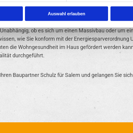
ut werden. Vielleicht haben Sie ein schönes älteres Hau
Auswahl erlauben
inen Anbau vornehmen lassen? Bei Ihrem Umbau ist Ihne
. Unabhängig, ob es sich um einen Massivbau oder um ei
 wissen, wie Sie konform mit der Energiesparverordnun
uten die Wohngesundheit im Haus gefördert werden kann
alität durchgeführt.
Ihren Baupartner Schulz für Salem und gelangen Sie sic