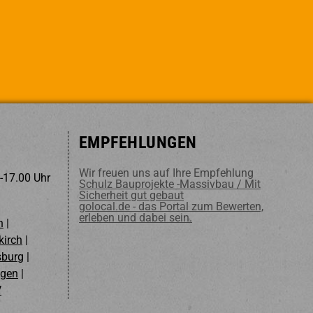
.de
EMPFEHLUNGEN
Wir freuen uns auf Ihre Empfehlung
 -17.00 Uhr
Schulz Bauprojekte -Massivbau / Mit
Sicherheit gut gebaut
golocal.de - das Portal zum Bewerten,
erleben und dabei sein.
n
|
irch
|
sburg
|
ngen
|
V