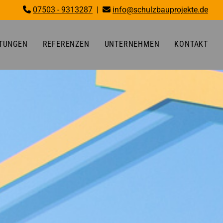
07503 - 9313287
|
info@schulzbauprojekte.de


STUNGEN
REFERENZEN
UNTERNEHMEN
KONTAKT