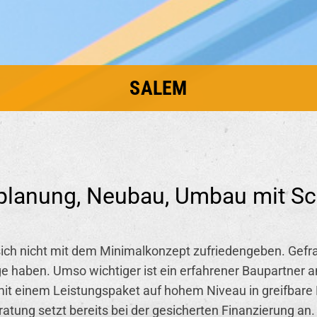
SALEM
planung, Neubau, Umbau mit Sc
ich nicht mit dem Mi­ni­mal­kon­zept zu­frie­den­ge­ben. Ge­fra
haben. Umso wich­ti­ger ist ein er­fah­re­ner Bau­part­ner 
it einem Leis­tungs­pa­ket auf hohem Ni­veau in greif­ba­re 
tung setzt be­reits bei der ge­si­cher­ten Fi­nan­zie­rung an.