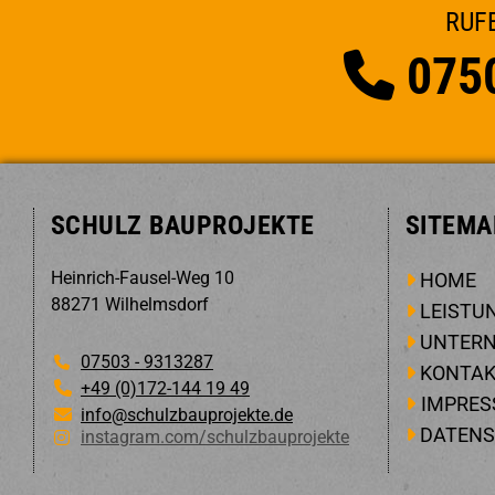

SCHULZ BAUPROJEKTE
SITEMA
Heinrich-Fausel-Weg 10
HOME

88271 Wilhelmsdorf
LEISTU

UNTER

07503 - 9313287

KONTA

+49 (0)172-144 19 49

IMPRE

info@schulzbauprojekte.de

DATEN

instagram.com/schulzbauprojekte
