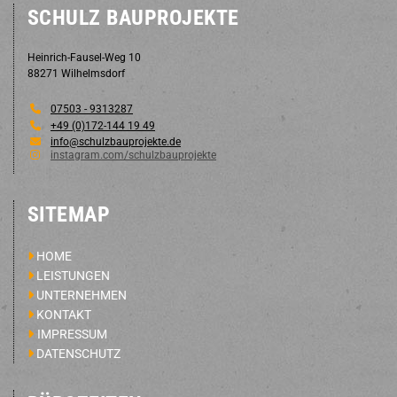
SCHULZ BAUPROJEKTE
Heinrich-Fausel-Weg 10
88271 Wilhelmsdorf

07503 - 9313287

+49 (0)172-144 19 49

info@schulzbauprojekte.de

instagram.com/schulzbauprojekte
SITEMAP
HOME

LEISTUNGEN

UNTERNEHMEN

KONTAKT

IMPRESSUM

DATENSCHUTZ
