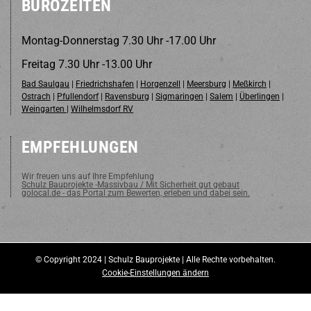
BÜROZEITEN
Mon­tag-Don­ners­tag 7.30 Uhr -17.00 Uhr
Frei­tag 7.30 Uhr -13.00 Uhr
Bad Saulgau
|
Friedrichshafen
|
Horgenzell
|
Meersburg
|
Meßkirch
|
Ostrach
|
Pfullendorf
|
Ravensburg
|
Sigmaringen
|
Salem
|
Überlingen
|
Weingarten
|
Wilhelmsdorf RV
EMPFEHLUNGEN
Wir freuen uns auf Ihre Empfehlung
Schulz Bauprojekte -Massivbau / Mit Sicherheit gut gebaut
golocal.de - das Portal zum Bewerten, erleben und dabei sein.
© Copyright 2024 | Schulz Bauprojekte | Alle Rechte vorbehalten.
Cookie-Einstellungen ändern