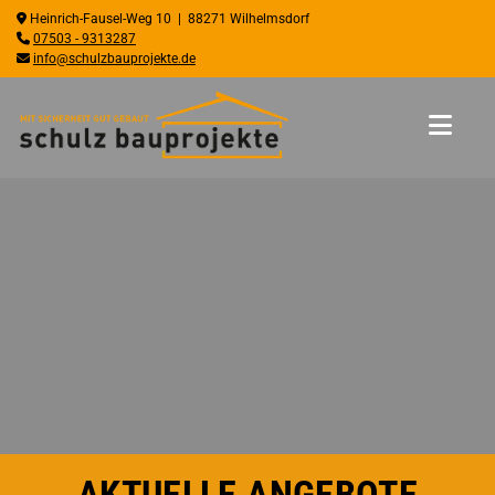

Heinrich-Fausel-Weg 10 | 88271 Wilhelmsdorf

07503 - 9313287

info@schulzbauprojekte.de
AKTUELLE ANGEBOTE