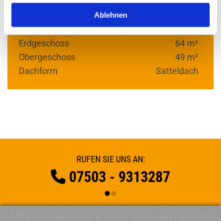
PROJEKT 113S
Ablehnen
Wohn­flä­che
Erd­ge­schoss
64 m²
Ober­ge­schoss
49 m²
Dach­form
Sat­tel­dach
RUFEN SIE UNS AN:
07503 - 9313287
